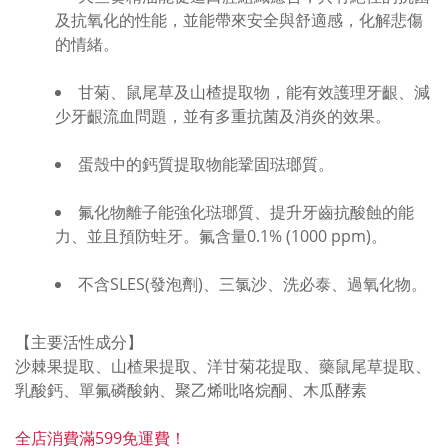
及抗氧化的性能，並能帶來安全與舒適感，化解悲傷
的情緒。
甘菊、鼠尾草及山楂提取物，能有效護理牙齦、減
少牙齦流血問題，並有多重抗菌及消炎的效果。
蛋殼中的鈣質提取物能鞏固琺瑯質。
氟化物離子能強化琺瑯質、提升牙齒抗酸蝕的能
力、並且預防蛀牙。氟含量0.1% (1000 ppm)。
不含SLES(發泡劑)、三氯沙、洗必泰、過氧化物。
【主要活性成分】
沙棘果
提取
、山楂果
提取
、洋甘菊花
提取
、藥鼠尾草
提取
、
乳酸鈣、單氟磷酸鈉、聚乙烯吡咯烷酮、木瓜酵素
全店消費滿599免運費！