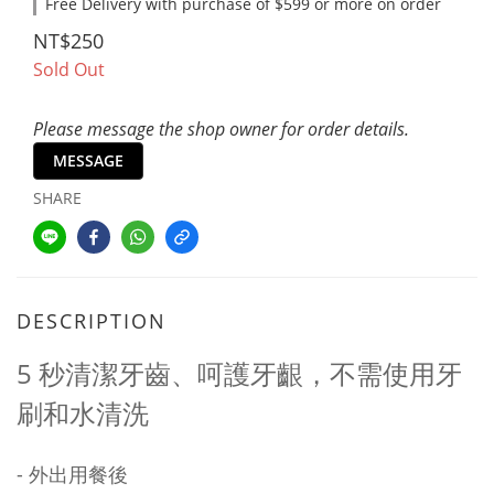
Free Delivery with purchase of $599 or more on order
NT$250
Sold Out
Please message the shop owner for order details.
MESSAGE
SHARE
DESCRIPTION
5 秒清潔牙齒、呵護牙齦，不需使用牙
刷和水清洗
- 外出用餐後