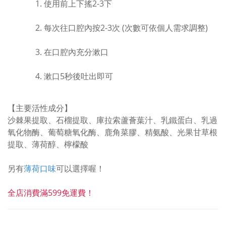
使用前上下搖2-3下
每次往口腔內按2-3次 (次數可依個人需求調整)
在口腔內充分漱口
漱口5秒後吐出即可
【主要活性成分】
沙棘果
提取
、石榴
提取
、庫拉索蘆薈葉汁、乳鐵蛋白、乳過
氧化物酶、葡萄糖氧化酶、鹿角菜膠、精氨酸、光果甘草根
提取
、薄荷醇、檸檬酸
另有
薄荷口味
可以選擇喔！
全店消費滿599免運費！